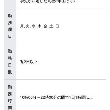
学先が決定した高校3年生は可）
勤
務
月, 火, 水, 木, 金, 土, 日
曜
日
勤
務
週2日以上
日
数
勤
務
10時00分～22時00分の間で1日1時間以上
時
間