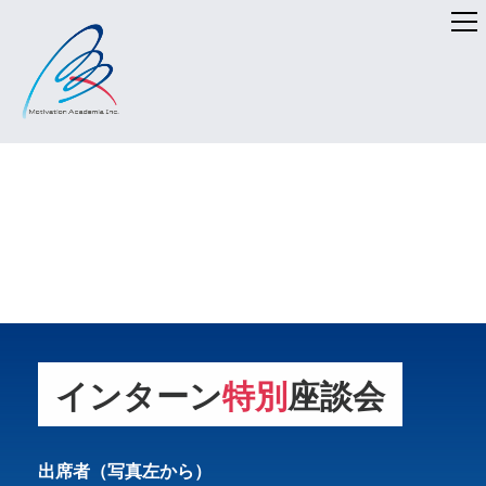
モチベーションアカデミア
インターン
特別
座談会
のインターンシップとは
出席者（写真左から）