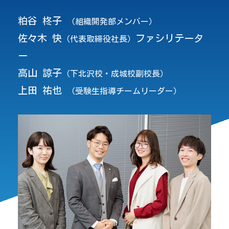
粕谷 柊子
（組織開発部メンバー）
佐々木 快
ファシリテータ
（代表取締役社長）
ー
高山 諒子
（下北沢校・成城校副校長）
上田 祐也
（受験生指導チームリーダー）